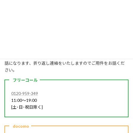
気になったら気軽に連絡ください。サイトでは伝えきれない
ことが沢山あります。電話に出られない場合は留守電になり
ます。折り返し連絡をいたしますのでご要件をお話しくださ
い。
電話でお問い合わせ
電話でお問い合せいただくには次へ。出られない場合は留守番電
話になります、折り返し連絡をいたしますのでご用件をお話くだ
さい。
フリーコール
0120-959-349
11:00～19:00
[土･日･祝日除く]
docomo