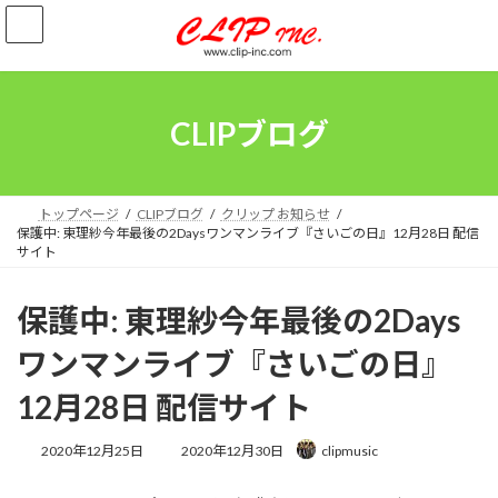
コ
ナ
ン
ビ
テ
ゲ
ン
ー
ツ
シ
へ
ョ
CLIPブログ
ス
ン
キ
に
ッ
移
プ
動
トップページ
CLIPブログ
クリップ お知らせ
保護中: 東理紗今年最後の2Daysワンマンライブ『さいごの日』12月28日 配信
サイト
保護中: 東理紗今年最後の2Days
ワンマンライブ『さいごの日』
12月28日 配信サイト
最
2020年12月25日
2020年12月30日
clipmusic
終
更