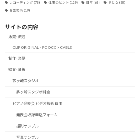
レコーディング
(78)
仕事のヒント
(129)
日常
(68)
男と女
(38)
音響技術
(19)
サイトの内容
販売･流通
CLIP ORIGINAL < PC OCC > CABLE
制作･楽譜
録音･音響
茅ヶ崎スタジオ
茅ヶ崎スタジオ料金
ピアノ発表会 ビデオ撮影 費用
発表会収録申込フォーム
撮影サンプル
写真サンプル