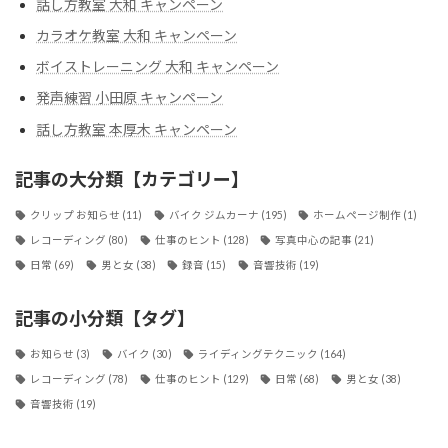
話し方教室 大和 キャンペーン
カラオケ教室 大和 キャンペーン
ボイストレーニング 大和 キャンペーン
発声練習 小田原 キャンペーン
話し方教室 本厚木 キャンペーン
記事の大分類【カテゴリー】
クリップ お知らせ
(11)
バイク ジムカーナ
(195)
ホームページ制作
(1)
レコーディング
(80)
仕事のヒント
(128)
写真中心の記事
(21)
日常
(69)
男と女
(38)
録音
(15)
音響技術
(19)
記事の小分類【タグ】
お知らせ
(3)
バイク
(30)
ライディングテクニック
(164)
レコーディング
(78)
仕事のヒント
(129)
日常
(68)
男と女
(38)
音響技術
(19)