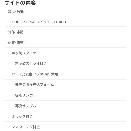
サイトの内容
販売･流通
CLIP ORIGINAL < PC OCC > CABLE
制作･楽譜
録音･音響
茅ヶ崎スタジオ
茅ヶ崎スタジオ料金
ピアノ発表会 ビデオ撮影 費用
発表会収録申込フォーム
撮影サンプル
写真サンプル
ミックス料金
マスタリング料金