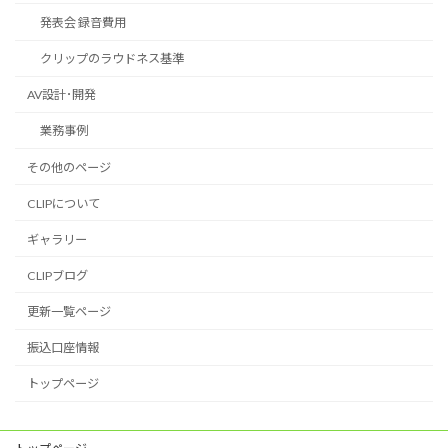
発表会 録音費用
クリップのラウドネス基準
AV設計･開発
業務事例
その他のページ
CLIPについて
ギャラリー
CLIPブログ
更新一覧ページ
振込口座情報
トップページ