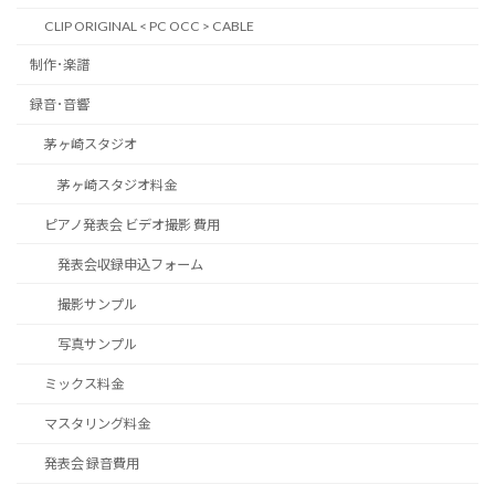
CLIP ORIGINAL < PC OCC > CABLE
制作･楽譜
録音･音響
茅ヶ崎スタジオ
茅ヶ崎スタジオ料金
ピアノ発表会 ビデオ撮影 費用
発表会収録申込フォーム
撮影サンプル
写真サンプル
ミックス料金
マスタリング料金
発表会 録音費用