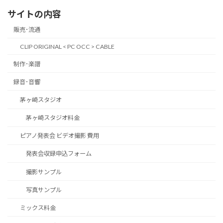
サイトの内容
販売･流通
CLIP ORIGINAL < PC OCC > CABLE
制作･楽譜
録音･音響
茅ヶ崎スタジオ
茅ヶ崎スタジオ料金
ピアノ発表会 ビデオ撮影 費用
発表会収録申込フォーム
撮影サンプル
写真サンプル
ミックス料金