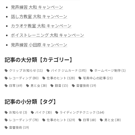
発声練習 大和 キャンペーン
話し方教室 大和 キャンペーン
カラオケ教室 大和 キャンペーン
ボイストレーニング 大和 キャンペーン
発声練習 小田原 キャンペーン
記事の大分類【カテゴリー】
クリップ お知らせ
(11)
バイク ジムカーナ
(195)
ホームページ制作
(1)
レコーディング
(80)
仕事のヒント
(128)
写真中心の記事
(21)
日常
(69)
男と女
(38)
録音
(15)
音響技術
(19)
記事の小分類【タグ】
お知らせ
(3)
バイク
(30)
ライディングテクニック
(164)
レコーディング
(78)
仕事のヒント
(129)
日常
(68)
男と女
(38)
音響技術
(19)