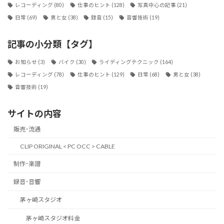
レコーディング
(80)
仕事のヒント
(128)
写真中心の記事
(21)
日常
(69)
男と女
(38)
録音
(15)
音響技術
(19)
記事の小分類【タグ】
お知らせ
(3)
バイク
(30)
ライディングテクニック
(164)
レコーディング
(78)
仕事のヒント
(129)
日常
(68)
男と女
(38)
音響技術
(19)
サイトの内容
販売･流通
CLIP ORIGINAL < PC OCC > CABLE
制作･楽譜
録音･音響
茅ヶ崎スタジオ
茅ヶ崎スタジオ料金