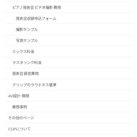
ピアノ発表会 ビデオ撮影 費用
発表会収録申込フォーム
撮影サンプル
写真サンプル
ミックス料金
マスタリング料金
発表会 録音費用
クリップのラウドネス基準
AV設計･開発
業務事例
その他のページ
CLIPについて