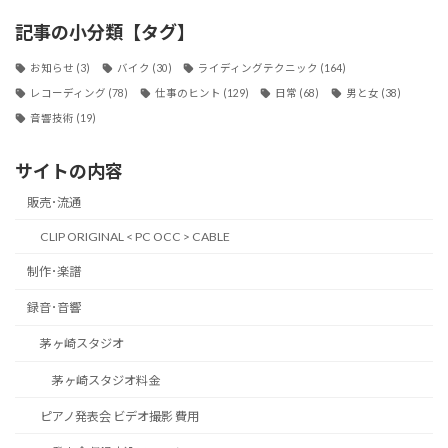
記事の小分類【タグ】
お知らせ
(3)
バイク
(30)
ライディングテクニック
(164)
レコーディング
(78)
仕事のヒント
(129)
日常
(68)
男と女
(38)
音響技術
(19)
サイトの内容
販売･流通
CLIP ORIGINAL < PC OCC > CABLE
制作･楽譜
録音･音響
茅ヶ崎スタジオ
茅ヶ崎スタジオ料金
ピアノ発表会 ビデオ撮影 費用