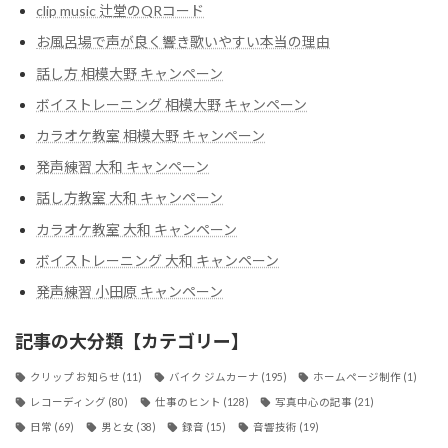
clip music 辻堂のQRコード
お風呂場で声が良く響き歌いやすい本当の理由
話し方 相模大野 キャンペーン
ボイストレーニング 相模大野 キャンペーン
カラオケ教室 相模大野 キャンペーン
発声練習 大和 キャンペーン
話し方教室 大和 キャンペーン
カラオケ教室 大和 キャンペーン
ボイストレーニング 大和 キャンペーン
発声練習 小田原 キャンペーン
記事の大分類【カテゴリー】
クリップ お知らせ
(11)
バイク ジムカーナ
(195)
ホームページ制作
(1)
レコーディング
(80)
仕事のヒント
(128)
写真中心の記事
(21)
日常
(69)
男と女
(38)
録音
(15)
音響技術
(19)