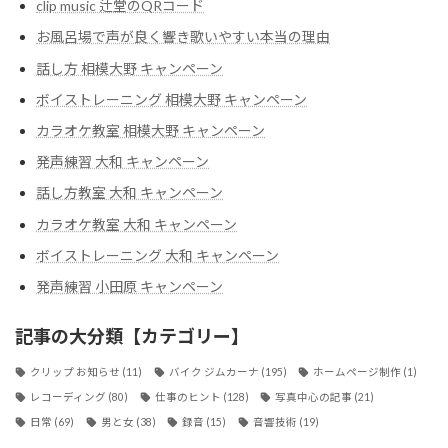
clip music 辻堂のQRコード
お風呂場で声が良く響き歌いやすい本当の理由
話し方 相模大野 キャンペーン
ボイストレーニング 相模大野 キャンペーン
カラオケ教室 相模大野 キャンペーン
発声練習 大和 キャンペーン
話し方教室 大和 キャンペーン
カラオケ教室 大和 キャンペーン
ボイストレーニング 大和 キャンペーン
発声練習 小田原 キャンペーン
記事の大分類【カテゴリー】
クリップ お知らせ
(11)
バイク ジムカーナ
(195)
ホームページ制作
(1)
レコーディング
(80)
仕事のヒント
(128)
写真中心の記事
(21)
日常
(69)
男と女
(38)
録音
(15)
音響技術
(19)