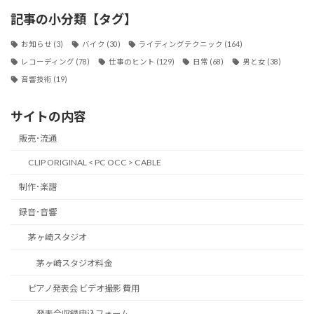
記事の小分類【タグ】
お知らせ
(3)
バイク
(30)
ライディングテクニック
(164)
レコーディング
(78)
仕事のヒント
(129)
日常
(68)
男と女
(38)
音響技術
(19)
サイトの内容
販売･流通
CLIP ORIGINAL < PC OCC > CABLE
制作･楽譜
録音･音響
茅ヶ崎スタジオ
茅ヶ崎スタジオ料金
ピアノ発表会 ビデオ撮影 費用
発表会収録申込フォーム