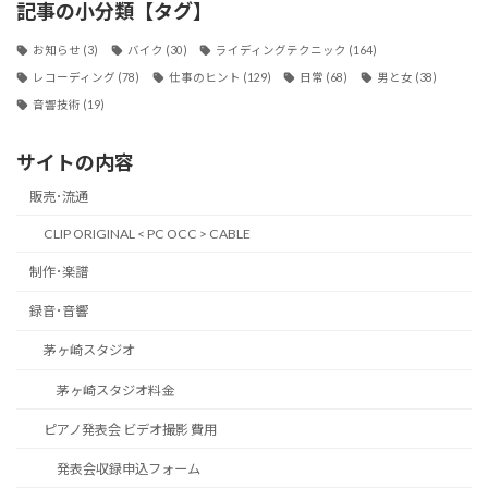
記事の小分類【タグ】
お知らせ
(3)
バイク
(30)
ライディングテクニック
(164)
レコーディング
(78)
仕事のヒント
(129)
日常
(68)
男と女
(38)
音響技術
(19)
サイトの内容
販売･流通
CLIP ORIGINAL < PC OCC > CABLE
制作･楽譜
録音･音響
茅ヶ崎スタジオ
茅ヶ崎スタジオ料金
ピアノ発表会 ビデオ撮影 費用
発表会収録申込フォーム