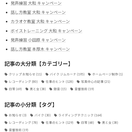
発声練習 大和 キャンペーン
話し方教室 大和 キャンペーン
カラオケ教室 大和 キャンペーン
ボイストレーニング 大和 キャンペーン
発声練習 小田原 キャンペーン
話し方教室 本厚木 キャンペーン
記事の大分類【カテゴリー】
クリップ お知らせ
(11)
バイク ジムカーナ
(195)
ホームページ制作
(1)
レコーディング
(80)
仕事のヒント
(128)
写真中心の記事
(21)
日常
(69)
男と女
(38)
録音
(15)
音響技術
(19)
記事の小分類【タグ】
お知らせ
(3)
バイク
(30)
ライディングテクニック
(164)
レコーディング
(78)
仕事のヒント
(129)
日常
(68)
男と女
(38)
音響技術
(19)