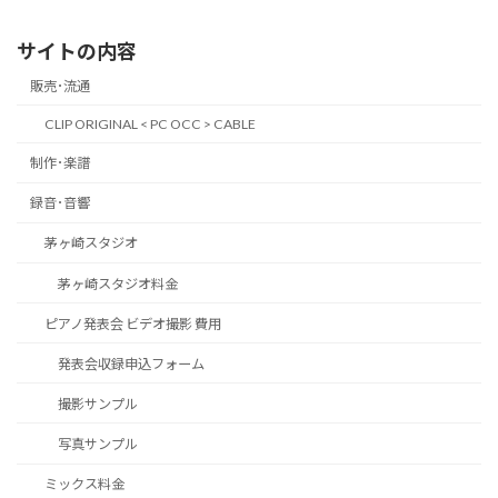
サイトの内容
販売･流通
CLIP ORIGINAL < PC OCC > CABLE
制作･楽譜
録音･音響
茅ヶ崎スタジオ
茅ヶ崎スタジオ料金
ピアノ発表会 ビデオ撮影 費用
発表会収録申込フォーム
撮影サンプル
写真サンプル
ミックス料金