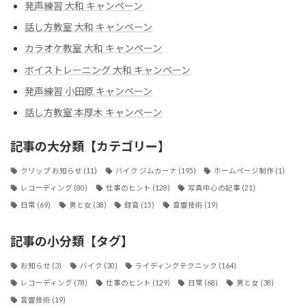
発声練習 大和 キャンペーン
話し方教室 大和 キャンペーン
カラオケ教室 大和 キャンペーン
ボイストレーニング 大和 キャンペーン
発声練習 小田原 キャンペーン
話し方教室 本厚木 キャンペーン
記事の大分類【カテゴリー】
クリップ お知らせ
(11)
バイク ジムカーナ
(195)
ホームページ制作
(1)
レコーディング
(80)
仕事のヒント
(128)
写真中心の記事
(21)
日常
(69)
男と女
(38)
録音
(15)
音響技術
(19)
記事の小分類【タグ】
お知らせ
(3)
バイク
(30)
ライディングテクニック
(164)
レコーディング
(78)
仕事のヒント
(129)
日常
(68)
男と女
(38)
音響技術
(19)