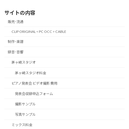
サイトの内容
販売･流通
CLIP ORIGINAL < PC OCC > CABLE
制作･楽譜
録音･音響
茅ヶ崎スタジオ
茅ヶ崎スタジオ料金
ピアノ発表会 ビデオ撮影 費用
発表会収録申込フォーム
撮影サンプル
写真サンプル
ミックス料金