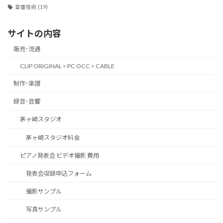
音響技術
(19)
サイトの内容
販売･流通
CLIP ORIGINAL < PC OCC > CABLE
制作･楽譜
録音･音響
茅ヶ崎スタジオ
茅ヶ崎スタジオ料金
ピアノ発表会 ビデオ撮影 費用
発表会収録申込フォーム
撮影サンプル
写真サンプル