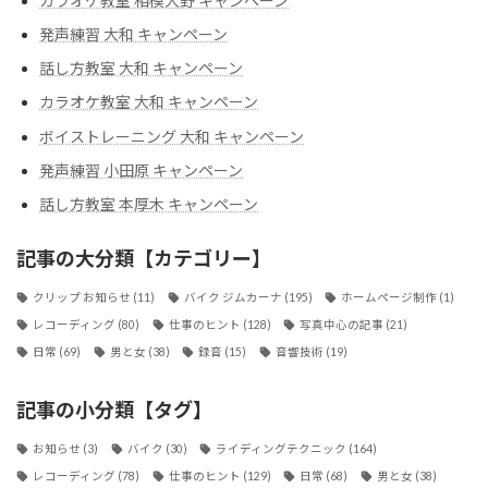
カラオケ教室 相模大野 キャンペーン
発声練習 大和 キャンペーン
話し方教室 大和 キャンペーン
カラオケ教室 大和 キャンペーン
ボイストレーニング 大和 キャンペーン
発声練習 小田原 キャンペーン
話し方教室 本厚木 キャンペーン
記事の大分類【カテゴリー】
クリップ お知らせ
(11)
バイク ジムカーナ
(195)
ホームページ制作
(1)
レコーディング
(80)
仕事のヒント
(128)
写真中心の記事
(21)
日常
(69)
男と女
(38)
録音
(15)
音響技術
(19)
記事の小分類【タグ】
お知らせ
(3)
バイク
(30)
ライディングテクニック
(164)
レコーディング
(78)
仕事のヒント
(129)
日常
(68)
男と女
(38)