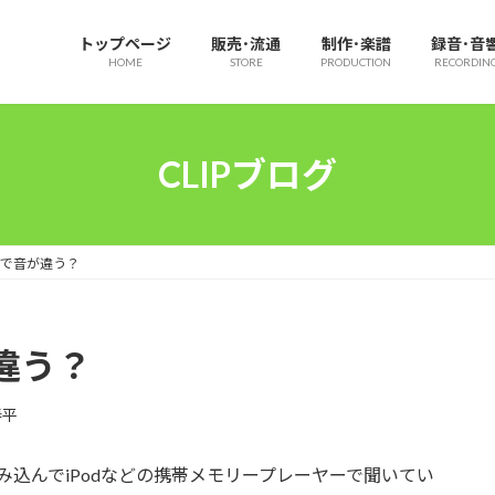
トップページ
販売･流通
制作･楽譜
録音･音
HOME
STORE
PRODUCTION
RECORDIN
CLIPブログ
クで音が違う？
違う？
春平
み込んでiPodなどの携帯メモリープレーヤーで聞いてい