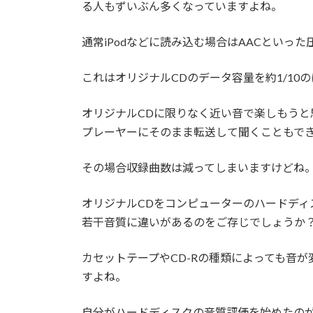
日
る人もずいぶん多くなっていますよね。
時
:
通常iPodなどに読み込む場合はAACといっ
これはオリジナルCDのデータ容量を約1/10
オリジナルCDに限りなく近い音で楽しもう
プレーヤーにそのまま転送して聞くこともで
その場合収録曲数は減ってしまいますけどね
オリジナルCDをコンピューターのハードディ
若干音質に違いがあるのをご存じでしょうか
カセットテープやCD-Rの種類によっても音
すよね。
自分がハードディスクの音質評価を始めたのが