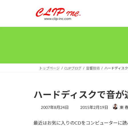
コ
ナ
ン
ビ
テ
ゲ
ン
ー
ツ
シ
へ
ョ
ス
ン
キ
に
ッ
移
プ
動
トップページ
CLIPブログ
音響技術
ハードディス
ハードディスクで音が
最
2007年8月24日
2015年2月19日
東 
終
更
最近はお気に入りのCDをコンピューターに読
新