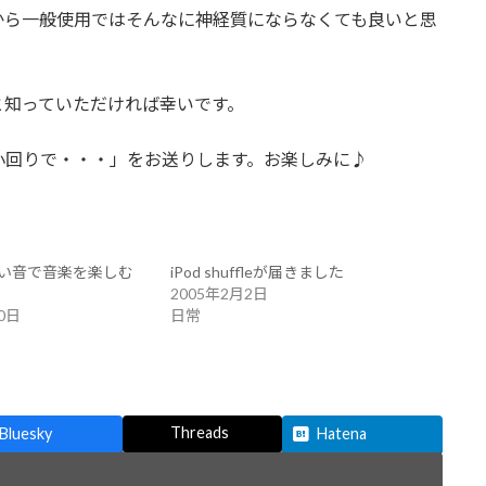
から一般使用ではそんなに神経質にならなくても良いと思
と知っていただければ幸いです。
小回りで・・・」をお送りします。お楽しみに♪
い音で音楽を楽しむ
iPod shuffleが届きました
2005年2月2日
0日
日常
Threads
Bluesky
Hatena