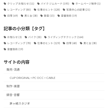
クリップ お知らせ
(11)
バイク ジムカーナ
(195)
ホームページ制作
(1)
レコーディング
(80)
仕事のヒント
(128)
写真中心の記事
(21)
日常
(69)
男と女
(38)
録音
(15)
音響技術
(19)
記事の小分類【タグ】
お知らせ
(3)
バイク
(30)
ライディングテクニック
(164)
レコーディング
(78)
仕事のヒント
(129)
日常
(68)
男と女
(38)
音響技術
(19)
サイトの内容
販売･流通
CLIP ORIGINAL < PC OCC > CABLE
制作･楽譜
録音･音響
茅ヶ崎スタジオ