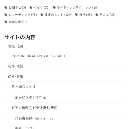
お知らせ
(3)
バイク
(30)
ライディングテクニック
(164)
レコーディング
(78)
仕事のヒント
(129)
日常
(68)
男と女
(38)
音響技術
(19)
サイトの内容
販売･流通
CLIP ORIGINAL < PC OCC > CABLE
制作･楽譜
録音･音響
茅ヶ崎スタジオ
茅ヶ崎スタジオ料金
ピアノ発表会 ビデオ撮影 費用
発表会収録申込フォーム
撮影サンプル