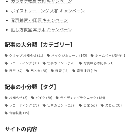
カラオケ教室 大和 キャンペーン
ボイストレーニング 大和 キャンペーン
発声練習 小田原 キャンペーン
話し方教室 本厚木 キャンペーン
記事の大分類【カテゴリー】
クリップ お知らせ
(11)
バイク ジムカーナ
(195)
ホームページ制作
(1)
レコーディング
(80)
仕事のヒント
(128)
写真中心の記事
(21)
日常
(69)
男と女
(38)
録音
(15)
音響技術
(19)
記事の小分類【タグ】
お知らせ
(3)
バイク
(30)
ライディングテクニック
(164)
レコーディング
(78)
仕事のヒント
(129)
日常
(68)
男と女
(38)
音響技術
(19)
サイトの内容