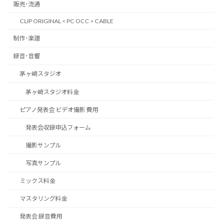
販売･流通
CLIP ORIGINAL < PC OCC > CABLE
制作･楽譜
録音･音響
茅ヶ崎スタジオ
茅ヶ崎スタジオ料金
ピアノ発表会 ビデオ撮影 費用
発表会収録申込フォーム
撮影サンプル
写真サンプル
ミックス料金
マスタリング料金
発表会 録音費用