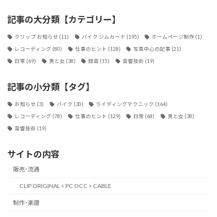
記事の大分類【カテゴリー】
クリップ お知らせ
(11)
バイク ジムカーナ
(195)
ホームページ制作
(1)
レコーディング
(80)
仕事のヒント
(128)
写真中心の記事
(21)
日常
(69)
男と女
(38)
録音
(15)
音響技術
(19)
記事の小分類【タグ】
お知らせ
(3)
バイク
(30)
ライディングテクニック
(164)
レコーディング
(78)
仕事のヒント
(129)
日常
(68)
男と女
(38)
音響技術
(19)
サイトの内容
販売･流通
CLIP ORIGINAL < PC OCC > CABLE
制作･楽譜