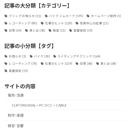
記事の大分類【カテゴリー】
クリップ お知らせ
(11)
バイク ジムカーナ
(195)
ホームページ制作
(1)
レコーディング
(80)
仕事のヒント
(128)
写真中心の記事
(21)
日常
(69)
男と女
(38)
録音
(15)
音響技術
(19)
記事の小分類【タグ】
お知らせ
(3)
バイク
(30)
ライディングテクニック
(164)
レコーディング
(78)
仕事のヒント
(129)
日常
(68)
男と女
(38)
音響技術
(19)
サイトの内容
販売･流通
CLIP ORIGINAL < PC OCC > CABLE
制作･楽譜
録音･音響