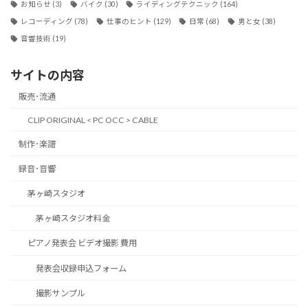
お知らせ
(3)
バイク
(30)
ライディングテクニック
(164)
レコーディング
(78)
仕事のヒント
(129)
日常
(68)
男と女
(38)
音響技術
(19)
サイトの内容
販売･流通
CLIP ORIGINAL < PC OCC > CABLE
制作･楽譜
録音･音響
茅ヶ崎スタジオ
茅ヶ崎スタジオ料金
ピアノ発表会 ビデオ撮影 費用
発表会収録申込フォーム
撮影サンプル