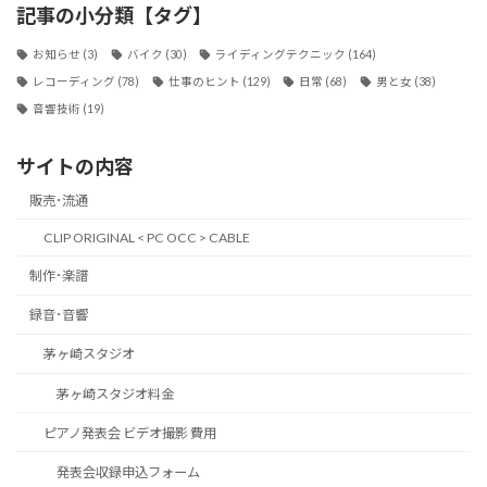
記事の小分類【タグ】
お知らせ
(3)
バイク
(30)
ライディングテクニック
(164)
レコーディング
(78)
仕事のヒント
(129)
日常
(68)
男と女
(38)
音響技術
(19)
サイトの内容
販売･流通
CLIP ORIGINAL < PC OCC > CABLE
制作･楽譜
録音･音響
茅ヶ崎スタジオ
茅ヶ崎スタジオ料金
ピアノ発表会 ビデオ撮影 費用
発表会収録申込フォーム