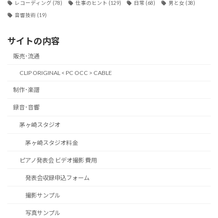
レコーディング
(78)
仕事のヒント
(129)
日常
(68)
男と女
(38)
音響技術
(19)
サイトの内容
販売･流通
CLIP ORIGINAL < PC OCC > CABLE
制作･楽譜
録音･音響
茅ヶ崎スタジオ
茅ヶ崎スタジオ料金
ピアノ発表会 ビデオ撮影 費用
発表会収録申込フォーム
撮影サンプル
写真サンプル