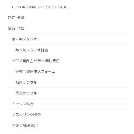
CLIP ORIGINAL < PC OCC > CABLE
制作･楽譜
録音･音響
茅ヶ崎スタジオ
茅ヶ崎スタジオ料金
ピアノ発表会 ビデオ撮影 費用
発表会収録申込フォーム
撮影サンプル
写真サンプル
ミックス料金
マスタリング料金
発表会 録音費用