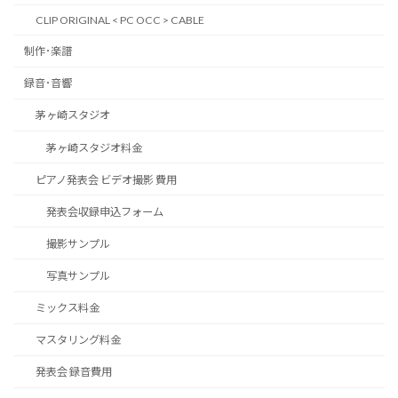
CLIP ORIGINAL < PC OCC > CABLE
制作･楽譜
録音･音響
茅ヶ崎スタジオ
茅ヶ崎スタジオ料金
ピアノ発表会 ビデオ撮影 費用
発表会収録申込フォーム
撮影サンプル
写真サンプル
ミックス料金
マスタリング料金
発表会 録音費用