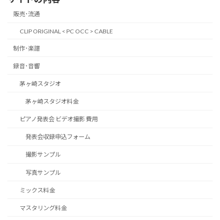
販売･流通
CLIP ORIGINAL < PC OCC > CABLE
制作･楽譜
録音･音響
茅ヶ崎スタジオ
茅ヶ崎スタジオ料金
ピアノ発表会 ビデオ撮影 費用
発表会収録申込フォーム
撮影サンプル
写真サンプル
ミックス料金
マスタリング料金