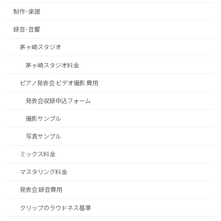
制作･楽譜
録音･音響
茅ヶ崎スタジオ
茅ヶ崎スタジオ料金
ピアノ発表会 ビデオ撮影 費用
発表会収録申込フォーム
撮影サンプル
写真サンプル
ミックス料金
マスタリング料金
発表会 録音費用
クリップのラウドネス基準