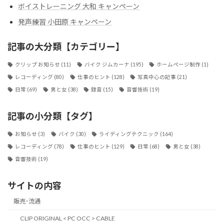
ボイストレーニング 大和 キャンペーン
発声練習 小田原 キャンペーン
記事の大分類【カテゴリー】
クリップ お知らせ
(11)
バイク ジムカーナ
(195)
ホームページ制作
(1)
レコーディング
(80)
仕事のヒント
(128)
写真中心の記事
(21)
日常
(69)
男と女
(38)
録音
(15)
音響技術
(19)
記事の小分類【タグ】
お知らせ
(3)
バイク
(30)
ライディングテクニック
(164)
レコーディング
(78)
仕事のヒント
(129)
日常
(68)
男と女
(38)
音響技術
(19)
サイトの内容
販売･流通
CLIP ORIGINAL < PC OCC > CABLE