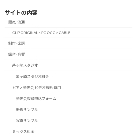
サイトの内容
販売･流通
CLIP ORIGINAL < PC OCC > CABLE
制作･楽譜
録音･音響
茅ヶ崎スタジオ
茅ヶ崎スタジオ料金
ピアノ発表会 ビデオ撮影 費用
発表会収録申込フォーム
撮影サンプル
写真サンプル
ミックス料金