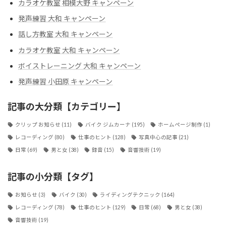
カラオケ教室 相模大野 キャンペーン
発声練習 大和 キャンペーン
話し方教室 大和 キャンペーン
カラオケ教室 大和 キャンペーン
ボイストレーニング 大和 キャンペーン
発声練習 小田原 キャンペーン
記事の大分類【カテゴリー】
クリップ お知らせ
(11)
バイク ジムカーナ
(195)
ホームページ制作
(1)
レコーディング
(80)
仕事のヒント
(128)
写真中心の記事
(21)
日常
(69)
男と女
(38)
録音
(15)
音響技術
(19)
記事の小分類【タグ】
お知らせ
(3)
バイク
(30)
ライディングテクニック
(164)
レコーディング
(78)
仕事のヒント
(129)
日常
(68)
男と女
(38)
音響技術
(19)