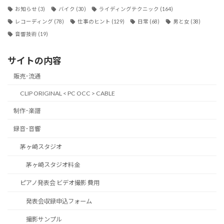
お知らせ
(3)
バイク
(30)
ライディングテクニック
(164)
レコーディング
(78)
仕事のヒント
(129)
日常
(68)
男と女
(38)
音響技術
(19)
サイトの内容
販売･流通
CLIP ORIGINAL < PC OCC > CABLE
制作･楽譜
録音･音響
茅ヶ崎スタジオ
茅ヶ崎スタジオ料金
ピアノ発表会 ビデオ撮影 費用
発表会収録申込フォーム
撮影サンプル