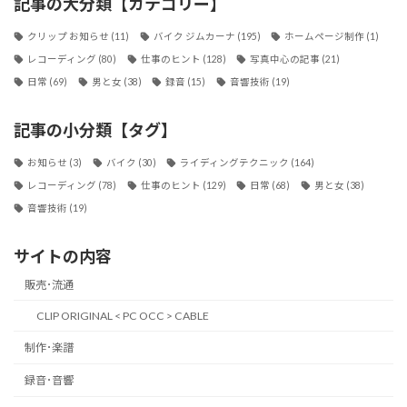
記事の大分類【カテゴリー】
クリップ お知らせ
(11)
バイク ジムカーナ
(195)
ホームページ制作
(1)
レコーディング
(80)
仕事のヒント
(128)
写真中心の記事
(21)
日常
(69)
男と女
(38)
録音
(15)
音響技術
(19)
記事の小分類【タグ】
お知らせ
(3)
バイク
(30)
ライディングテクニック
(164)
レコーディング
(78)
仕事のヒント
(129)
日常
(68)
男と女
(38)
音響技術
(19)
サイトの内容
販売･流通
CLIP ORIGINAL < PC OCC > CABLE
制作･楽譜
録音･音響