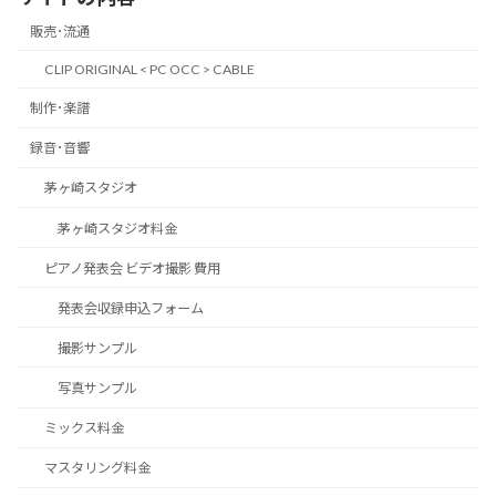
販売･流通
CLIP ORIGINAL < PC OCC > CABLE
制作･楽譜
録音･音響
茅ヶ崎スタジオ
茅ヶ崎スタジオ料金
ピアノ発表会 ビデオ撮影 費用
発表会収録申込フォーム
撮影サンプル
写真サンプル
ミックス料金
マスタリング料金