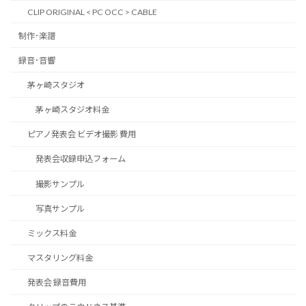
CLIP ORIGINAL < PC OCC > CABLE
制作･楽譜
録音･音響
茅ヶ崎スタジオ
茅ヶ崎スタジオ料金
ピアノ発表会 ビデオ撮影 費用
発表会収録申込フォーム
撮影サンプル
写真サンプル
ミックス料金
マスタリング料金
発表会 録音費用