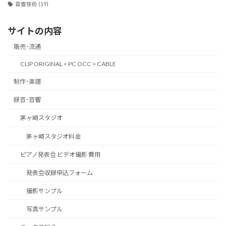
音響技術
(19)
サイトの内容
販売･流通
CLIP ORIGINAL < PC OCC > CABLE
制作･楽譜
録音･音響
茅ヶ崎スタジオ
茅ヶ崎スタジオ料金
ピアノ発表会 ビデオ撮影 費用
発表会収録申込フォーム
撮影サンプル
写真サンプル