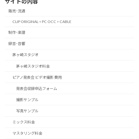
サイトの内容
販売･流通
CLIP ORIGINAL < PC OCC > CABLE
制作･楽譜
録音･音響
茅ヶ崎スタジオ
茅ヶ崎スタジオ料金
ピアノ発表会 ビデオ撮影 費用
発表会収録申込フォーム
撮影サンプル
写真サンプル
ミックス料金
マスタリング料金