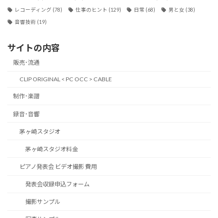
レコーディング
(78)
仕事のヒント
(129)
日常
(68)
男と女
(38)
音響技術
(19)
サイトの内容
販売･流通
CLIP ORIGINAL < PC OCC > CABLE
制作･楽譜
録音･音響
茅ヶ崎スタジオ
茅ヶ崎スタジオ料金
ピアノ発表会 ビデオ撮影 費用
発表会収録申込フォーム
撮影サンプル